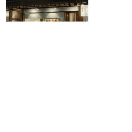
Contact
台北信義公司
Address
台北市信義區忠孝東路四段559巷55號
T：02-27610968
F：02-27682800
Email
datang50770138@gmail.com